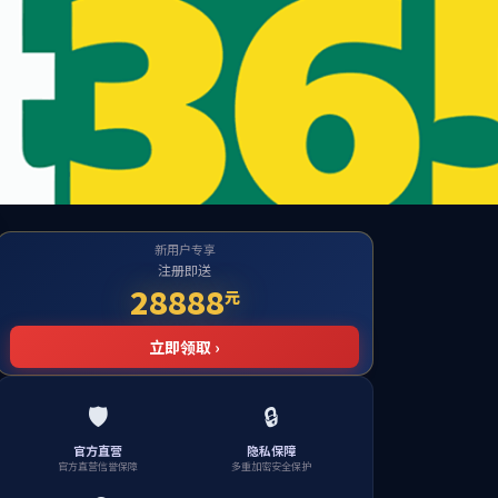
liam威廉官网
学习园地